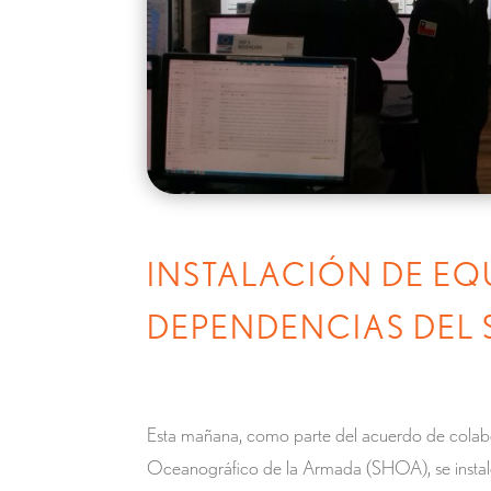
INSTALACIÓN DE EQ
DEPENDENCIAS DEL
Esta mañana, como parte del acuerdo de colabo
Oceanográfico de la Armada (SHOA), se instaló