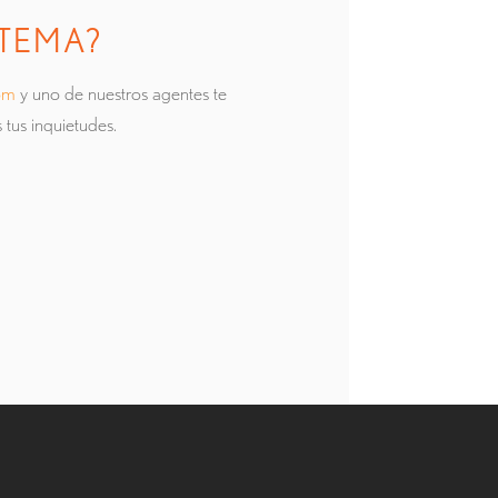
STEMA?
om
y uno de nuestros agentes te
 tus inquietudes.