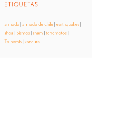
ETIQUETAS
armada
|
armada de chile
|
earthquakes
|
shoa
|
Sismos
|
snam
|
terremotos
|
Tsunamis
|
xancura