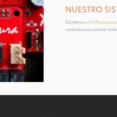
NUESTRO SI
Escríbenos a
info@xancura.c
contactará para resolver todas