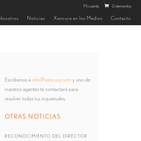
Mi cuenta
0 elementos
Nosotros
Noticias
Xancura en los Medios
Contacto
Escríbenos a
info@xancura.com
y uno de
nuestros agentes te contactará para
resolver todas tus inquietudes.
OTRAS NOTICIAS
RECONOCIMIENTO DEL DIRECTOR