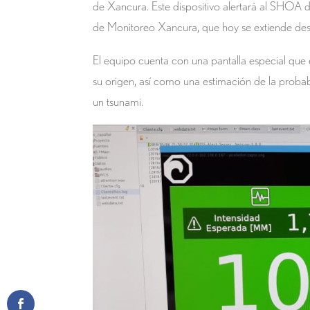
de Xancura. Este dispositivo alertará al SHOA 
de Monitoreo Xancura, que hoy se extiende des
El equipo cuenta con una pantalla especial que 
su origen, así como una estimación de la probab
un tsunami.