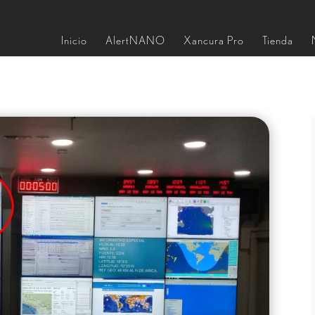
Inicio
AlertNANO
Xancura Pro
Tienda