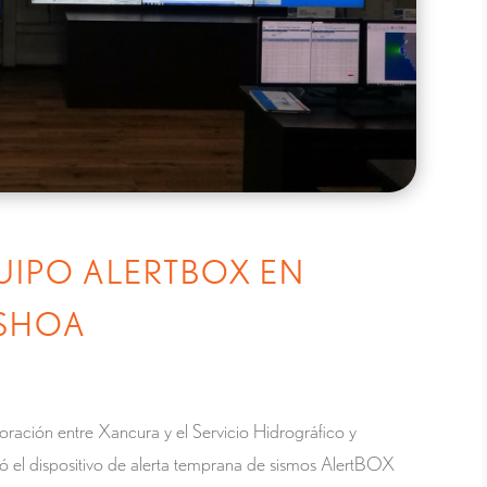
UIPO ALERTBOX EN
 SHOA
ración entre Xancura y el Servicio Hidrográfico y
 el dispositivo de alerta temprana de sismos AlertBOX