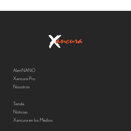
AlertNANO
Xancura Pro
Nosotros
Tienda
Noticias
Xancura en los Medios